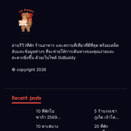
อ่านรีวิวที่พัก ร้านอาหาร และสถานที่เที่ยวที่ดีที่สุด พร้อมเคล็ด
ลับและข้อมูลต่างๆ ที่จะช่วยให้การเดินทางของคุณง่ายและ
สะดวกยิ่งขึ้น ด้วยเว็บไซต์ GoBuddy
© copyright 2026
Recent posts
10 ที่พักโอ
5 ร้านรถเช่า
ซาก้า 2569 |
ภูเก็ต เจ้าไหน
โอซาก้า พัก
ดี 2026 |
10 คาเฟ่บาง
20 ที่พัก
ที่ไหนดี 2026
แนะนำ เช่า