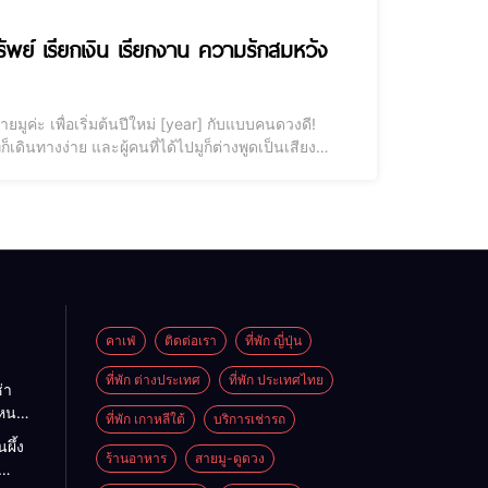
ทรัพย์ เรียกเงิน เรียกงาน ความรักสมหวัง
ูค่ะ เพื่อเริ่มต้นปีใหม่ [year] กับแบบคนดวงดี!
ก็เดินทางง่าย และผู้คนที่ได้ไปมูก็ต่างพูดเป็นเสียง
 “แนะนำ 10 ที่ไหว้สายมู กรุงเทพ [year] ขอพรให้ชีวิต
คาเฟ่
ติดต่อเรา
ที่พัก ญี่ปุ่น
ที่พัก ต่างประเทศ
ที่พัก ประเทศไทย
่า
ไหนดี
ที่พัก เกาหลีใต้
บริการเช่ารถ
นะนำ
ผึ้ง
ต
ร้านอาหาร
สายมู-ดูดวง