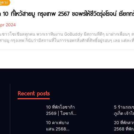
ดูดวง
 10 ที่ไหว้สายมู กรุงเทพ 2567 ขอพรให้ชีวิตรุ่งโรจน์ เรียก
pr 2024
่ะชาวโซเชียลทุกคน พวกเราทีมงาน GoBuddy มีสถานที่ดีๆ มาฝากเพื่อนๆ สายม
ายมู กรุงเทพ ก็นับว่ามีสถานที่ในการขอพรสิ่งศักดิ์สิทธิ์อยู่รอบๆ เลย แต่ละที่
นว่าสมปรารถนาด้วย เพื่อไม่ให้เป็นการเสียเวลาไปดูคอนเทนต์นี้กันได้เลยกับ
์ เรียก
Recent posts
10 ที่พักโอซาก้า
5 ร้านรถเช
2569 | โอซาก้า
ภูเก็ต เจ้า
พักที่ไหนดี 2026
2026 | แ
10 คาเฟ่บาง
20 ที่พักสวน
โรงแรมโอซาก้า
เช่ารถภูเก็
แสน 2568
2568 ที่พัก
ใกล้สถานีรถไฟ
2568 รับรถ