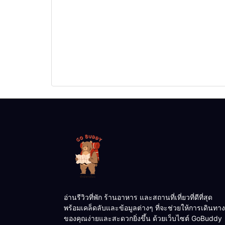
อ่านรีวิวที่พัก ร้านอาหาร และสถานที่เที่ยวที่ดีที่สุด
พร้อมเคล็ดลับและข้อมูลต่างๆ ที่จะช่วยให้การเดินทาง
ของคุณง่ายและสะดวกยิ่งขึ้น ด้วยเว็บไซต์ GoBuddy