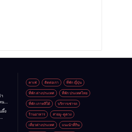
คาเฟ่
ติดต่อเรา
ที่พัก ญี่ปุ่น
ที่พัก ต่างประเทศ
ที่พัก ประเทศไทย
่า
ไหนดี
ที่พัก เกาหลีใต้
บริการเช่ารถ
นะนำ
ผึ้ง
ต
ร้านอาหาร
สายมู-ดูดวง
ลําธาร
เที่ยวต่างประเทศ
แนะนำที่กิน
ายๆ
ผึ้ง