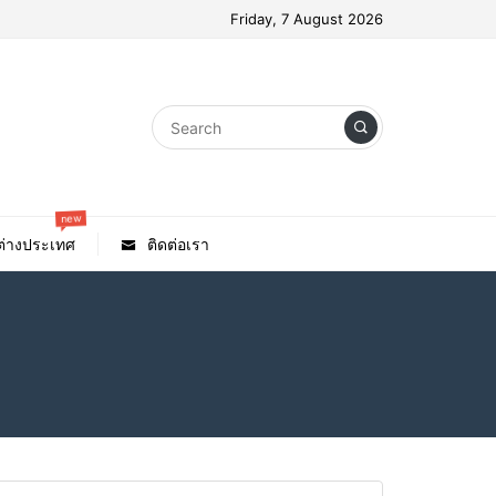
Friday, 7 August 2026
new
วต่างประเทศ
ติดต่อเรา