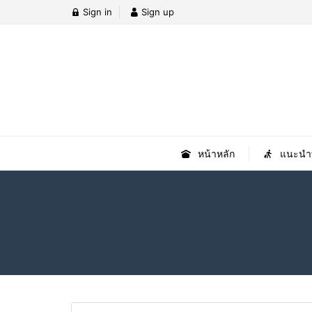
Sign in
Sign up
หน้าหลัก
แนะนำที