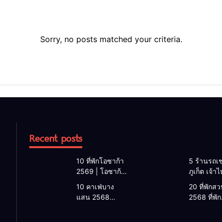
Sorry, no posts matched your criteria.
Recent posts
10 ที่พักโอซาก้า
5 ร้านรถเช
2569 | โอซาก้า
ภูเก็ต เจ้า
พักที่ไหนดี 2026
2026 | แ
10 คาเฟ่บาง
20 ที่พักสวน
โรงแรมโอซาก้า
เช่ารถภูเก็
แสน 2568
2568 ที่พัก
ใกล้สถานีรถไฟ
2568 รับรถ
คาเฟ่บางแสน
สวนผึ้งติด
ย่านนัมบะ
สนามบินง่
2026 เปิดใหม่
โรงแรมสวน