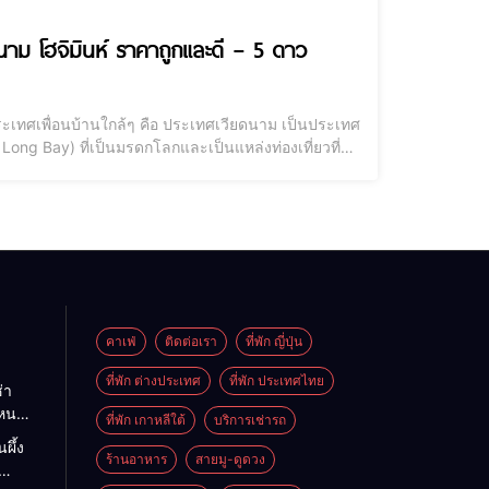
ยดนาม โฮจิมินห์ ราคาถูกและดี – 5 ดาว
ประเทศเพื่อนบ้านใกล้ๆ คือ ประเทศเวียดนาม เป็นประเทศ
ạ Long Bay) ที่เป็นมรดกโลกและเป็นแหล่งท่องเที่ยวที่
ครโฮจิมินห์ หรือชื่อเดิมคือ ไซ่ง่อน ว่าเราจะไปเข้าพัก
คาเฟ่
ติดต่อเรา
ที่พัก ญี่ปุ่น
ที่พัก ต่างประเทศ
ที่พัก ประเทศไทย
่า
ไหนดี
ที่พัก เกาหลีใต้
บริการเช่ารถ
นะนำ
ผึ้ง
ต
ร้านอาหาร
สายมู-ดูดวง