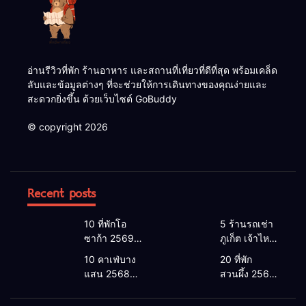
อ่านรีวิวที่พัก ร้านอาหาร และสถานที่เที่ยวที่ดีที่สุด พร้อมเคล็ด
ลับและข้อมูลต่างๆ ที่จะช่วยให้การเดินทางของคุณง่ายและ
สะดวกยิ่งขึ้น ด้วยเว็บไซต์ GoBuddy
© copyright 2026
Recent posts
10 ที่พักโอ
5 ร้านรถเช่า
ซาก้า 2569 |
ภูเก็ต เจ้าไหน
โอซาก้า พัก
ดี 2026 |
10 คาเฟ่บาง
20 ที่พัก
ที่ไหนดี 2026
แนะนำ เช่า
แสน 2568
สวนผึ้ง 2568
โรงแรมโอ
รถภูเก็ต 2568
คาเฟ่บางแสน
ที่พักสวนผึ้งติ
ซาก้า ใกล้
รับรถสนาม
2026 เปิดใหม่
ดลําธาร