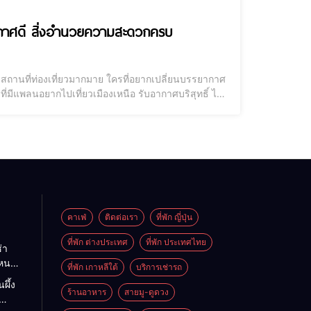
ยากาศดี สิ่งอำนวยความสะดวกครบ
สถานที่ท่องเที่ยวมากมาย ใครที่อยากเปลี่ยนบรรยากาศ
ที่มีแพลนอยากไปเที่ยวเมืองเหนือ รับอากาศบริสุทธิ์ ไป
ddy ก็เลยลิสต์รายชื่อ โรงแรมเพชรบูรณ์ มาฝากเพื่อนๆ กัน
คาเฟ่
ติดต่อเรา
ที่พัก ญี่ปุ่น
ที่พัก ต่างประเทศ
ที่พัก ประเทศไทย
่า
ไหนดี
ที่พัก เกาหลีใต้
บริการเช่ารถ
นะนำ
ผึ้ง
ต
ร้านอาหาร
สายมู-ดูดวง