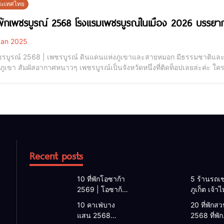
 ประเทศไทย
่พักเพชรบูรณ์ 2568 โรงแรมเพชรบูรณ์ในเมือง 2026 บรร
an 2025
เพชรบูรณ์ 2568 | เพชรบูรณ์ ดินแดนแห่งภูเขาและสายหมอก มีธรรมชาติและ
วภูเขา สัมผัสอากาศหนาวๆ เพชรบูรณ์เป็นจังหวัดหนึ่งที่ติดท็อปเลยล่ะค่ะ ใคร
เที่ยวเขา เข้าวัด แต่ยังไม่รู้ว่า ที่พักเพชรบูรณ์ มีที่ไหนน่าสนใจบ้าง GoBu
รงแ
Recent posts
10 ที่พักโอซาก้า
5 ร้านรถเช
2569 | โอซาก้า
ภูเก็ต เจ้า
พักที่ไหนดี 2026
2026 | แ
10 คาเฟ่บาง
20 ที่พักสวน
โรงแรมโอซาก้า
เช่ารถภูเก็
แสน 2568
2568 ที่พัก
ใกล้สถานีรถไฟ
2568 รับรถ