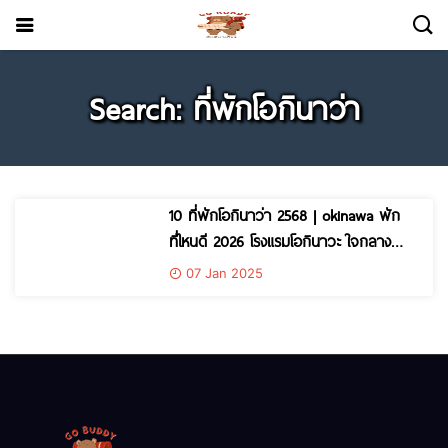
Search: ที่พักโอกินาว่า
10 ที่พักโอกินาว่า 2568 | okinawa พัก
ที่ไหนดี 2026 โรงแรมโอกินาวะ ใจกลาง
เมืองนะฮะ ราคาไม่แพง
07 Jan 2025