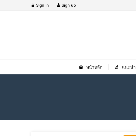
Sign in
Sign up
หน้าหลัก
แนะนำที