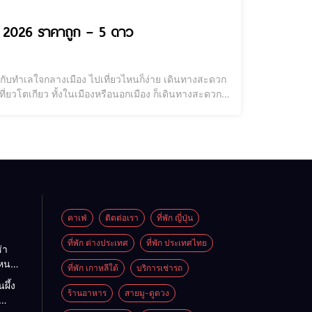
ดี 2026 ราคาถูก – 5 ดาว
้อมกับทำเลใจกลางเมือง ไปเที่ยวไหนก็ง่าย เดินทางสะดวก
่ยวโตเกียว ทั้งในเมืองหรือนอกเมือง ก็เดินทางสะดวก
ล้วยังเป็นที่พักโตเกียว ที่ผู้คน pantip ต่างรีวิวว่า
คาเฟ่
ติดต่อเรา
ที่พัก ญี่ปุ่น
ที่พัก ต่างประเทศ
ที่พัก ประเทศไทย
่า
ไหนดี
ที่พัก เกาหลีใต้
บริการเช่ารถ
นะนำ
ผึ้ง
ต
ร้านอาหาร
สายมู-ดูดวง