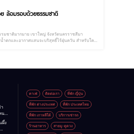
หญ่ วิวหลักล้าน 2026 ถ่ายรูปสวย ล้อมรอบด้วยธรรมชาติ
ทางธรรมชาติมากมาย เขาใหญ่ จังหวัดนครราชสีมา
น้ำตกและอากาศแสนจะบริสุทธิ์ไร้ฝุ่นควัน สำหรับใครที่
เขาเขียวขจี ต้องมาดู รีวิว ที่พักเขาใหญ่ จาก
คาเฟ่
ติดต่อเรา
ที่พัก ญี่ปุ่น
ที่พัก ต่างประเทศ
ที่พัก ประเทศไทย
่า
ไหนดี
ที่พัก เกาหลีใต้
บริการเช่ารถ
นะนำ
ผึ้ง
ต
ร้านอาหาร
สายมู-ดูดวง