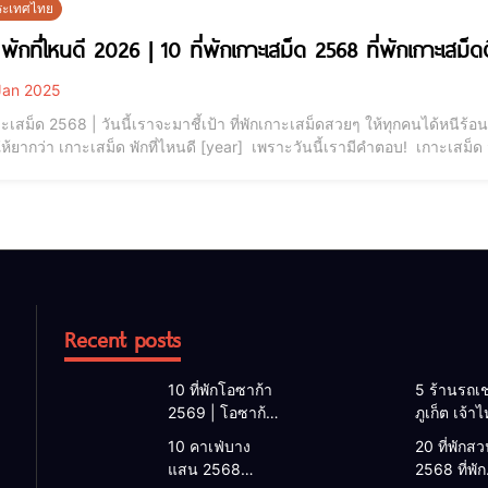
 ประเทศไทย
 พักที่ไหนดี 2026 | 10 ที่พักเกาะเสม็ด 2568 ที่พักเกาะเสม็
an 2025
กาะเสม็ด 2568 | วันนี้เราจะมาชี้เป้า ที่พักเกาะเสม็ดสวยๆ ให้ทุกคนได้หนีร
ห้ยากว่า เกาะเสม็ด พักที่ไหนดี [year] เพราะวันนี้เรามีคำตอบ! เกาะเสม็ด จ
งแรมแบบสิ่งอำนวยความสะดวกจัดเต็มและ โรงแรมเกาะเสม็ด ติดทะเล ให้คุณ
ยสุดๆ บรรยาย
Recent posts
10 ที่พักโอซาก้า
5 ร้านรถเช
2569 | โอซาก้า
ภูเก็ต เจ้า
พักที่ไหนดี 2026
2026 | แ
10 คาเฟ่บาง
20 ที่พักสวน
โรงแรมโอซาก้า
เช่ารถภูเก็
แสน 2568
2568 ที่พัก
ใกล้สถานีรถไฟ
2568 รับรถ