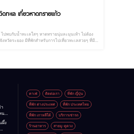
ดติดทะเล เที่ยวหาดทรายแก้ว
้อน ไปพบกับน้ำทะเลใสๆ หาดทรายนุ่มละมุนเท้า ไม่ต้อง
ังหวัดระยอง มีที่พักสำหรับการไปเที่ยวทะเลสวยๆ ที่มี
ได้เปลี่ยนบรรยากาศ GoBuddy จะพาคุณค้นพบที่พัก ที่
คาเฟ่
ติดต่อเรา
ที่พัก ญี่ปุ่น
ที่พัก ต่างประเทศ
ที่พัก ประเทศไทย
่า
ไหนดี
ที่พัก เกาหลีใต้
บริการเช่ารถ
นะนำ
ผึ้ง
ต
ร้านอาหาร
สายมู-ดูดวง