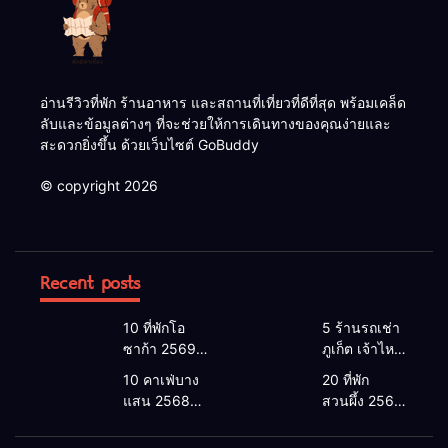
อ่านรีวิวที่พัก ร้านอาหาร และสถานที่เที่ยวที่ดีที่สุด พร้อมเคล็ด
ลับและข้อมูลต่างๆ ที่จะช่วยให้การเดินทางของคุณง่ายและ
สะดวกยิ่งขึ้น ด้วยเว็บไซต์ GoBuddy
© copyright 2026
Recent posts
10 ที่พักโอ
5 ร้านรถเช่า
ซาก้า 2569 |
ภูเก็ต เจ้าไหน
โอซาก้า พัก
ดี 2026 |
10 คาเฟ่บาง
20 ที่พัก
ที่ไหนดี 2026
แนะนำ เช่า
แสน 2568
สวนผึ้ง 2568
โรงแรมโอ
รถภูเก็ต 2568
คาเฟ่บางแสน
ที่พักสวนผึ้งติ
ซาก้า ใกล้
รับรถสนาม
2026 เปิดใหม่
ดลําธาร