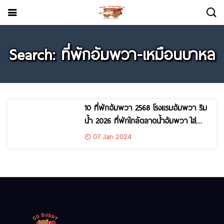
Search: ที่พักอัมพวา-เหมือนบาหล
10 ที่พักอัมพวา 2568 โรงแรมอัมพวา ริม
น้ำ 2026 ที่พักใกล้ตลาดน้ำอัมพวา ใส่
บาตรตอนเช้าได้
07 Jan 2024