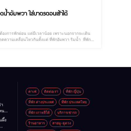
ดน้ำอัมพวา ใส่บาตรตอนเช้าได้
ที่ต้องการพักผ่อน แต่มีเวลาน้อย เพราะนอกจากจะเดิน
ามเคลื่อนไหวกันตั้งแต่ ที่พักอัมพวา ริมน้ำ ที่พัก
อถ้าใครอยากแวะมาเก็บข้อมูลของที่เที่ยวอัมพวา ก็ได้
คาเฟ่
ติดต่อเรา
ที่พัก ญี่ปุ่น
ที่พัก ต่างประเทศ
ที่พัก ประเทศไทย
่า
ไหนดี
ที่พัก เกาหลีใต้
บริการเช่ารถ
นะนำ
ผึ้ง
ต
ร้านอาหาร
สายมู-ดูดวง