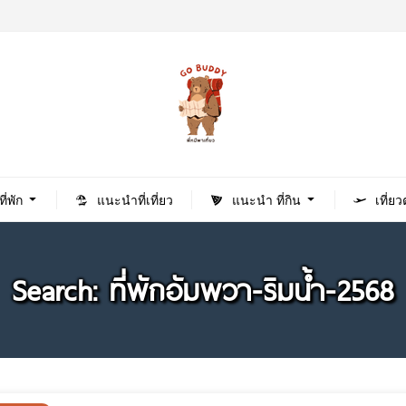
่พัก
แนะนำที่เที่ยว
แนะนำ ที่กิน
เที่ย
Search: ที่พักอัมพวา-ริมน้ำ-2568