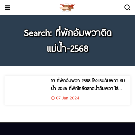
Search: ที่พักอัมพวาติด
แม่น้ำ-2568
10 ที่พักอัมพวา 2568 โรงแรมอัมพวา ริม
น้ำ 2026 ที่พักใกล้ตลาดน้ำอัมพวา ใส่
บาตรตอนเช้าได้
07 Jan 2024