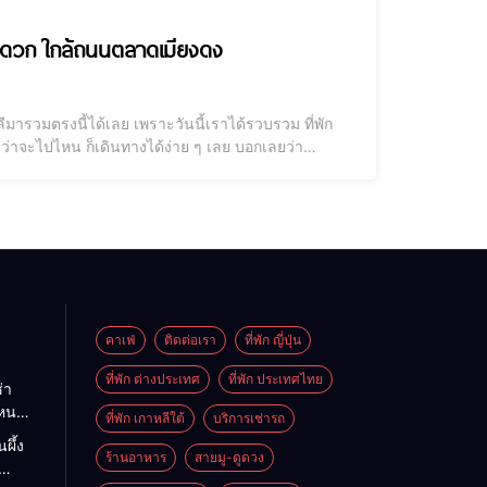
สะดวก ใกล้ถนนตลาดเมียงดง
ลีมารวมตรงนี้ได้เลย เพราะวันนี้เราได้รวบรวม ที่พัก
่าจะไปไหน ก็เดินทางได้ง่าย ๆ เลย บอกเลยว่า
ดาว ที่มีพิกัด ใกล้ถนนตลาดเมียงดง (Myeongdong
คาเฟ่
ติดต่อเรา
ที่พัก ญี่ปุ่น
ที่พัก ต่างประเทศ
ที่พัก ประเทศไทย
่า
ไหนดี
ที่พัก เกาหลีใต้
บริการเช่ารถ
นะนำ
ผึ้ง
ต
ร้านอาหาร
สายมู-ดูดวง