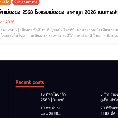
กาหลีใต้
ที่พัก ต่างประเทศ
่พักเมียงดง 2568 โรงแรมเมียงดง ราคาถูก 2026 เดินทาง
an 2025
มียงดง 2568 | เมียงดง พักที่ไหนดี [year]? ใครที่มีแพลนอยากจะไปเที่ยวเกาห
ง โรงแรมในโซล ย่านเมียงดง ประเทศเกาหลีใต้ แบบทำเลดี ใจกลางเมือง ไม่ว
เมียงดง ที่เราคัดมาให้คอนเทนต์นี้ ราคาประหยัดสุดๆ จนไปถึง โรงแรม 5 
Market) ที่เที่ยวสุดฮิตในกร
Recent posts
10 ที่พักโอซาก้า
5 ร้านรถเช
2569 | โอซาก้า
ภูเก็ต เจ้า
พักที่ไหนดี 2026
2026 | แ
10 คาเฟ่บาง
20 ที่พักสวน
โรงแรมโอซาก้า
เช่ารถภูเก็
แสน 2568
2568 ที่พัก
ใกล้สถานีรถไฟ
2568 รับรถ