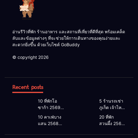
อ่านรีวิวที่พัก ร้านอาหาร และสถานที่เที่ยวที่ดีที่สุด พร้อมเคล็ด
ลับและข้อมูลต่างๆ ที่จะช่วยให้การเดินทางของคุณง่ายและ
สะดวกยิ่งขึ้น ด้วยเว็บไซต์ GoBuddy
© copyright 2026
Recent posts
10 ที่พักโอ
5 ร้านรถเช่า
ซาก้า 2569 |
ภูเก็ต เจ้าไหน
โอซาก้า พัก
ดี 2026 |
10 คาเฟ่บาง
20 ที่พัก
ที่ไหนดี 2026
แนะนำ เช่า
แสน 2568
สวนผึ้ง 2568
โรงแรมโอ
รถภูเก็ต 2568
คาเฟ่บางแสน
ที่พักสวนผึ้งติ
ซาก้า ใกล้
รับรถสนาม
2026 เปิดใหม่
ดลําธาร