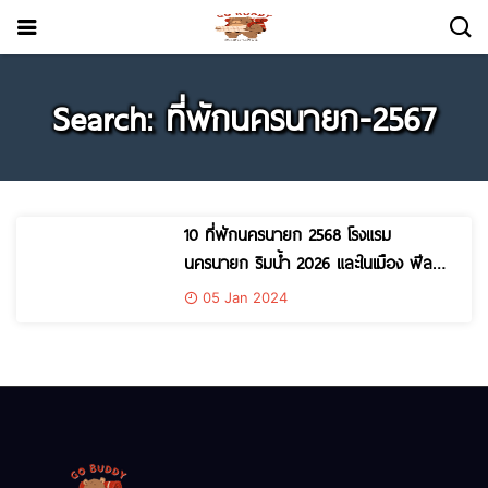
Search: ที่พักนครนายก-2567
10 ที่พักนครนายก 2568 โรงแรม
นครนายก ริมน้ำ 2026 และในเมือง ฟีล
ธรรมชาติ
05 Jan 2024