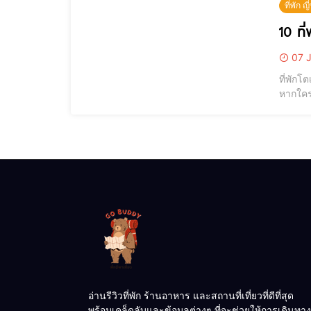
ที่พัก ญี่
10 ที
07 J
ที่พักโ
หากใครท
ไม่ยากเ
อยากแ
อ่านรีวิวที่พัก ร้านอาหาร และสถานที่เที่ยวที่ดีที่สุด
พร้อมเคล็ดลับและข้อมูลต่างๆ ที่จะช่วยให้การเดินทาง