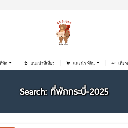
่พัก
แนะนำที่เที่ยว
แนะนำ ที่กิน
เที่ย
Search: ที่พักกระบี่-2025