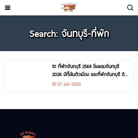
Search: จันทบุรี-ที่พัก
10 ที่พักจันทบุรี 2568 โรงแรมจันทบุรี
2026 มีทั้งในตัวเมือง และที่พักจันทบุรี ติด
ทะเล
07 Jan 2025